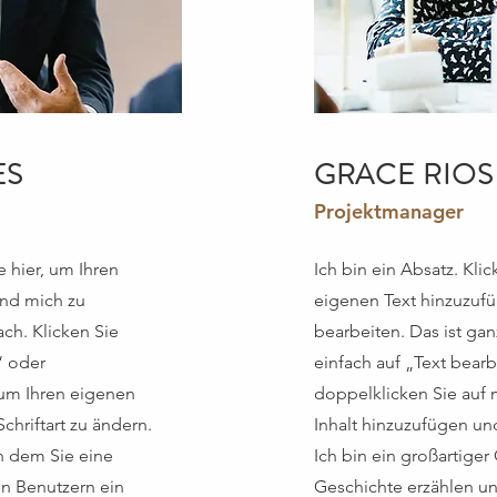
ES
GRACE RIOS
Projektmanager
e hier, um Ihren
Ich bin ein Absatz. Klic
und mich zu
eigenen Text hinzuzuf
ach. Klicken Sie
bearbeiten. Das ist gan
“ oder
einfach auf „Text bear
 um Ihren eigenen
doppelklicken Sie auf 
chriftart zu ändern.
Inhalt hinzuzufügen und
an dem Sie eine
Ich bin ein großartiger
en Benutzern ein
Geschichte erzählen un