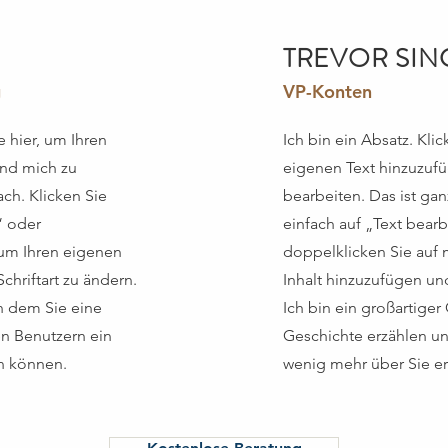
TREVOR SIN
g
VP-Konten
e hier, um Ihren
Ich bin ein Absatz. Klic
und mich zu
eigenen Text hinzuzuf
ach. Klicken Sie
bearbeiten. Das ist gan
“ oder
einfach auf „Text bear
 um Ihren eigenen
doppelklicken Sie auf 
chriftart zu ändern.
Inhalt hinzuzufügen und
an dem Sie eine
Ich bin ein großartiger
en Benutzern ein
Geschichte erzählen un
n können.
wenig mehr über Sie e